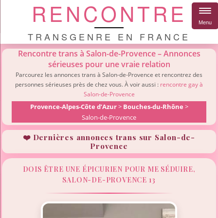
RENCONTRE
Menu
TRANSGENRE EN FRANCE
Rencontre trans à Salon-de-Provence – Annonces
sérieuses pour une vraie relation
Parcourez les annonces trans à Salon-de-Provence et rencontrez des
personnes sérieuses près de chez vous. À voir aussi :
rencontre gay à
Salon-de-Provence
Provence-Alpes-Côte d’Azur
>
Bouches-du-Rhône
>
Salon-de-Provence
❤️ Dernières annonces trans sur Salon-de-
Provence
DOIS ÊTRE UNE ÉPICURIEN POUR ME SÉDUIRE,
SALON-DE-PROVENCE 13