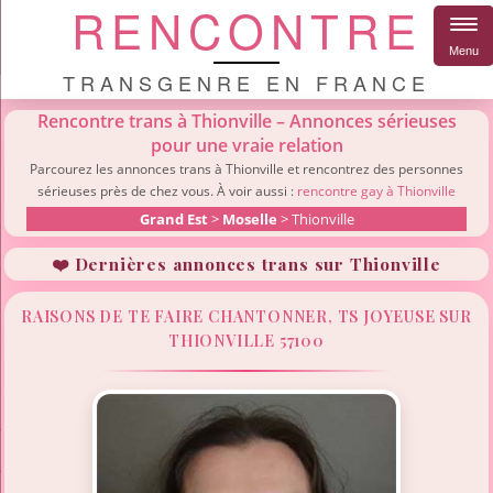
RENCONTRE
Menu
TRANSGENRE EN FRANCE
Rencontre trans à Thionville – Annonces sérieuses
pour une vraie relation
Parcourez les annonces trans à Thionville et rencontrez des personnes
sérieuses près de chez vous. À voir aussi :
rencontre gay à Thionville
Grand Est
>
Moselle
> Thionville
❤️ Dernières annonces trans sur Thionville
RAISONS DE TE FAIRE CHANTONNER, TS JOYEUSE SUR
THIONVILLE 57100