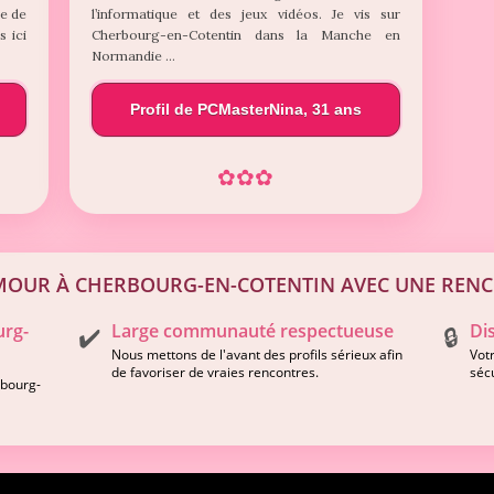
le de
l’informatique et des jeux vidéos. Je vis sur
s ici
Cherbourg-en-Cotentin dans la Manche en
Normandie …
Profil de PCMasterNina, 31 ans
✿
✿
✿
MOUR À CHERBOURG-EN-COTENTIN AVEC UNE REN
urg-
Large communauté respectueuse
Di
✔️
🔒
Nous mettons de l'avant des profils sérieux afin
Votr
de favoriser de vraies rencontres.
séc
rbourg-