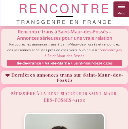
RENCONTRE
Menu
TRANSGENRE EN FRANCE
Rencontre trans à Saint-Maur-des-Fossés –
Annonces sérieuses pour une vraie relation
Parcourez les annonces trans à Saint-Maur-des-Fossés et rencontrez
des personnes sérieuses près de chez vous. À voir aussi :
rencontre gay
à Saint-Maur-des-Fossés
Ile-de-France
>
Val-de-Marne
> Saint-Maur-des-Fossés
❤️ Dernières annonces trans sur Saint-Maur-des-
Fossés
PÂTISSIÈRE À LA DENT SUCRÉE SUR SAINT-MAUR-
DES-FOSSÉS 94100