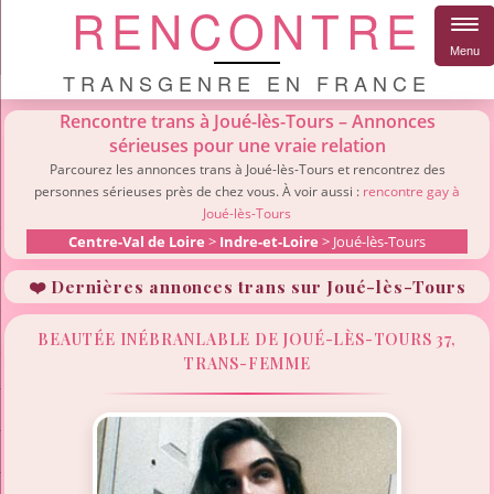
RENCONTRE
Menu
TRANSGENRE EN FRANCE
Rencontre trans à Joué-lès-Tours – Annonces
sérieuses pour une vraie relation
Parcourez les annonces trans à Joué-lès-Tours et rencontrez des
personnes sérieuses près de chez vous. À voir aussi :
rencontre gay à
Joué-lès-Tours
Centre-Val de Loire
>
Indre-et-Loire
> Joué-lès-Tours
❤️ Dernières annonces trans sur Joué-lès-Tours
BEAUTÉE INÉBRANLABLE DE JOUÉ-LÈS-TOURS 37,
TRANS-FEMME