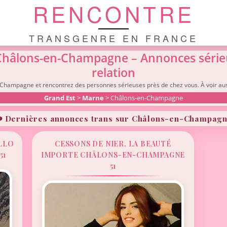
RENCONTRE
TRANSGENRE EN FRANCE
Châlons-en-Champagne – Annonces série
relation
Champagne et rencontrez des personnes sérieuses près de chez vous. À voir aus
Grand Est
>
Marne
> Châlons-en-Champagne
️ Dernières annonces trans sur Châlons-en-Champag
LLO
CESSONS DE NIER, LA BEAUTÉ
51
IMPORTE CHÂLONS-EN-CHAMPAGNE
51