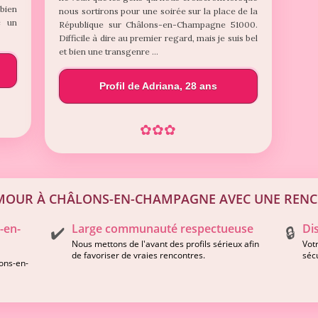
 bien
nous sortirons pour une soirée sur la place de la
c un
République sur Châlons-en-Champagne 51000.
Difficile à dire au premier regard, mais je suis bel
et bien une transgenre …
Profil de Adriana, 28 ans
✿
✿
✿
MOUR À CHÂLONS-EN-CHAMPAGNE AVEC UNE REN
-en-
Large communauté respectueuse
Di
✔️
🔒
Nous mettons de l'avant des profils sérieux afin
Votr
de favoriser de vraies rencontres.
séc
lons-en-