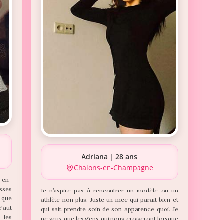
Adriana | 28 ans
Chalons-en-Champagne
-en-
sses
Je n’aspire pas à rencontrer un modèle ou un
n que
athlète non plus. Juste un mec qui parait bien et
Faut
qui sait prendre soin de son apparence quoi. Je
 les
ne veux que les gens qui nous croiseront lorsque