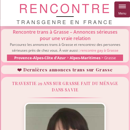
RENCONTRE
Menu
TRANSGENRE EN FRANCE
Rencontre trans à Grasse – Annonces sérieuses
pour une vraie relation
Parcourez les annonces trans à Grasse et rencontrez des personnes
sérieuses près de chez vous. À voir aussi :
rencontre gay à Grasse
Provence-Alpes-Côte d’Azur
>
Alpes-Maritimes
> Grasse
❤️ Dernières annonces trans sur Grasse
TRAVESTIE 29 ANS SUR GRASSE FAIT DU MÉNAGE
DANS SA VIE