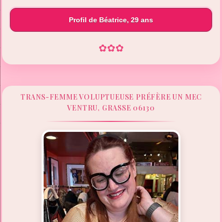
Profil de Béatrice, 29 ans
✿
✿
✿
TRANS-FEMME VOLUPTUEUSE PRÉFÈRE UN MEC
VENTRU, GRASSE 06130